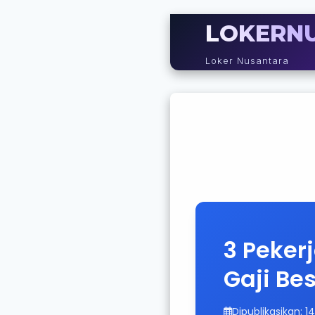
LOKERN
Loker Nusantara
3 Peker
Gaji Be
Dipublikasikan: 