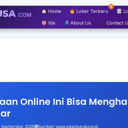
5
USA
Home
Loker Terbaru
Lo
.COM
Visi
About Us
Contact 
jaan Online Ini Bisa Mengha
sar
14 September 2025
Sumber: www.lokerbandung.id