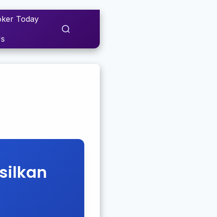
ker Today
Us
silkan