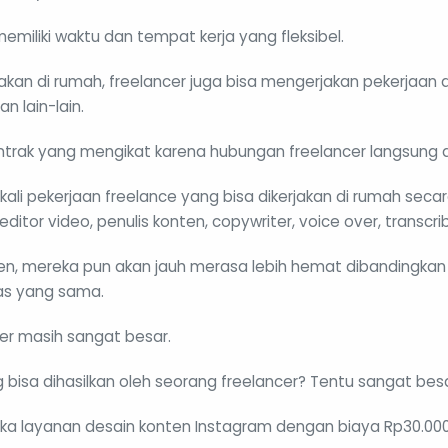
memiliki waktu dan tempat kerja yang fleksibel.
jakan di rumah, freelancer juga bisa mengerjakan pekerjaan d
n lain-lain.
 kontrak yang mengikat karena hubungan freelancer langsun
kali pekerjaan freelance yang bisa dikerjakan di rumah secar
editor video, penulis konten, copywriter, voice over, transcr
umen, mereka pun akan jauh merasa lebih hemat dibandingkan
as yang sama.
cer masih sangat besar.
 bisa dihasilkan oleh seorang freelancer? Tentu sangat besa
 layanan desain konten Instagram dengan biaya Rp30.000,