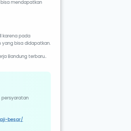
h bisa mendapatkan
ll karena pada
n yang bisa didapatkan.
rja Bandung terbaru..
n persyaratan
aji-besar/