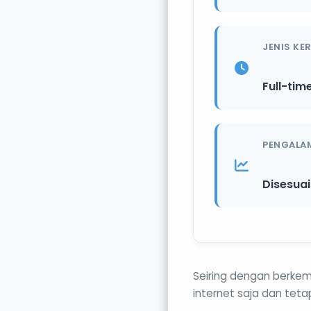
JENIS KE
Full-tim
PENGALA
Disesua
Seiring dengan berkem
internet saja dan te