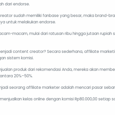
h dari endorse.
creator sudah memiliki fanbase yang besar, maka brand-br
ya untuk melakukan endorse.
am-macam, mulai dari ratusan ribu hingga jutaan rupiah 
menjadi content creator? Secara sederhana, affiliate marke
an sistem komisi.
enjualan produk dari rekomendasi Anda, mereka akan membe
 antara 20%–50%.
njadi seorang affiliate marketer adalah mencari pasar seb
menjualkan kelas online dengan komisi Rp80.000,00 setiap 