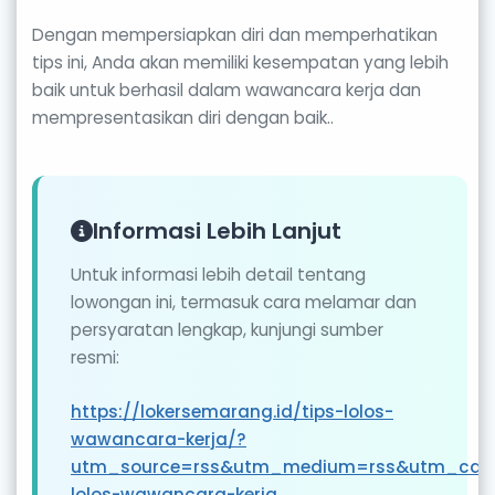
Dengan mempersiapkan diri dan memperhatikan
tips ini, Anda akan memiliki kesempatan yang lebih
baik untuk berhasil dalam wawancara kerja dan
mempresentasikan diri dengan baik..
Informasi Lebih Lanjut
Untuk informasi lebih detail tentang
lowongan ini, termasuk cara melamar dan
persyaratan lengkap, kunjungi sumber
resmi:
https://lokersemarang.id/tips-lolos-
wawancara-kerja/?
utm_source=rss&utm_medium=rss&utm_camp
lolos-wawancara-kerja