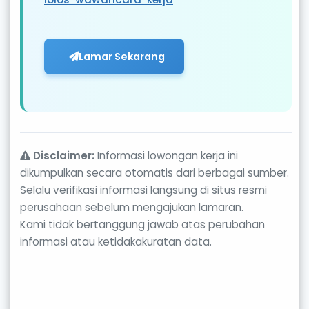
Lamar Sekarang
Disclaimer:
Informasi lowongan kerja ini
dikumpulkan secara otomatis dari berbagai sumber.
Selalu verifikasi informasi langsung di situs resmi
perusahaan sebelum mengajukan lamaran.
Kami tidak bertanggung jawab atas perubahan
informasi atau ketidakakuratan data.