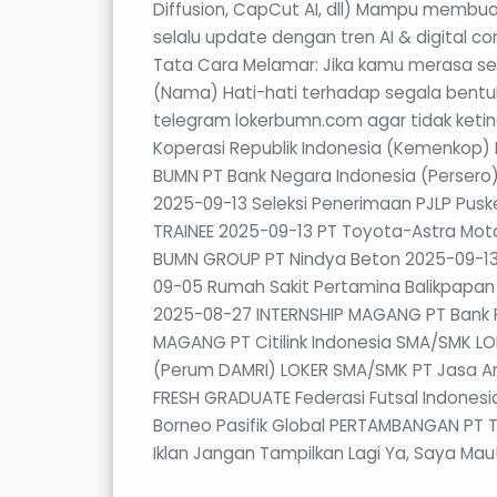
Diffusion, CapCut AI, dll) Mampu membuat
selalu update dengan tren AI & digital c
Tata Cara Melamar: Jika kamu merasa sesua
(Nama) Hati-hati terhadap segala bentuk 
telegram lokerbumn.com agar tidak keting
Koperasi Republik Indonesia (Kemenkop) 
BUMN PT Bank Negara Indonesia (Persero)
2025-09-13 Seleksi Penerimaan PJLP Pus
TRAINEE 2025-09-13 PT Toyota-Astra Mo
BUMN GROUP PT Nindya Beton 2025-09-13 PT
09-05 Rumah Sakit Pertamina Balikpapan 
2025-08-27 INTERNSHIP MAGANG PT Bank
MAGANG PT Citilink Indonesia SMA/SMK 
(Perum DAMRI) LOKER SMA/SMK PT Jasa A
FRESH GRADUATE Federasi Futsal Indones
Borneo Pasifik Global PERTAMBANGAN PT 
Iklan Jangan Tampilkan Lagi Ya, Saya Mau