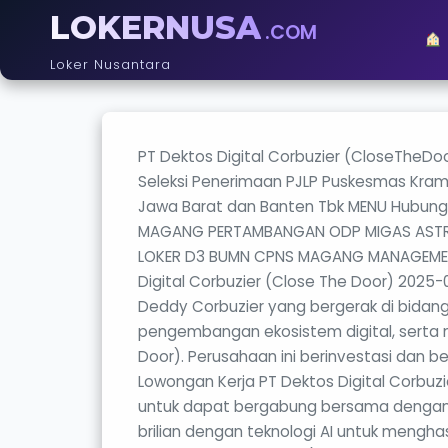
LOKERNUSA
.COM
Loker Nusantara
PT Dektos Digital Corbuzier (CloseTheDoo
Seleksi Penerimaan PJLP Puskesmas Kram
Jawa Barat dan Banten Tbk MENU Hubung
MAGANG PERTAMBANGAN ODP MIGAS ASTRA 
LOKER D3 BUMN CPNS MAGANG MANAGEMENT T
Digital Corbuzier (Close The Door) 2025-
Deddy Corbuzier yang bergerak di bidang 
pengembangan ekosistem digital, serta m
Door). Perusahaan ini berinvestasi dan b
Lowongan Kerja PT Dektos Digital Corbuz
untuk dapat bergabung bersama dengan p
brilian dengan teknologi AI untuk menghasi