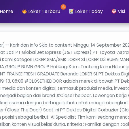
5
Home
Loker Terbaru
Loker Today
Visi
r) – Karir dan Info Skip to content Minggu, 14 September 2
at Jati PT Global Jet Express (J&T Express) PT Toyota-As
i Kami Kategori LOKER SMA/SMK LOKER S1 LOKER D3 BUMN MA
GROUP BUMN GROUP Hubungi Kami Tentang Kami Hubungi Kam
RAINEE FRESH GRADUATE Beranda LOKER S1 PT Dektos Digita
09-13, 08:00 #CLOSETHEDOOR adalah merek di bawah PT Dekto
media dan konten digital, termasuk produksi media, invest
enjadi bagian dari brand #CloseTheDoor. Lowongan Kerja PT
ekerja sama dengan berbagai pihak untuk mengembangkan bisni
ier (Close The Door) Saat ini PT Dektos Digital Corbuzier 
osisi sebagai berikut: AI Specialist Tim kami sedang me
lkan konten visual kelas dunia. Kriteria : Familiar dengan too