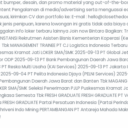
 bumper, desain, dan promo material yang out-of-the-box be
ontent Pengalaman di media/advertising serta menguasai edi
i, kirimkan CV dan portfolio ke: E-mail : hello@closethedoo
jenis penipuan, karena lowongan ini gratis tidak ada biaya
galan info loker terbaru lainnya Join now Bintaro Bagikan:
INSTANSI Rekrutmen Asisten Bisnis Kementerian Koperasi (K
 Tbk MANAGEMENT TRAINEE PT CJ Logistics Indonesia Terbaru 
kesmas Kramat Jati LOKER SMA/SMK 2025-09-13 PT Global Je
tor ODP 2025-09-13 PT Bank Pembangunan Daerah Jawa Bar
 Reska Multi Usaha (KAI Services) 2025-09-13 PT Jakarta I
2025-09-04 PT Pelita Indonesia Djaya (PELNI Services) 2025
 Pembangunan Daerah Jawa Barat dan Banten Tbk MAGANG 
LOKER SMA/SMK Seleksi Penerimaan PJLP Puskesmas Kramat 
ngkasa Semesta Tbk FRESH GRADUATE FRESH GRADUATE PT Va
ia FRESH GRADUATE Partai Persatuan Indonesia (Partai Pe
Thriveni Indo Mining PERTAMBANGAN PT Antareja Mahada Makm
!