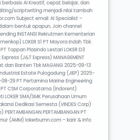
rbasis AI Kreatif, cepat belajar, dan
ting/scriptwriting menjadi nilai tambah
r.com Subject email: AI Specialist –
 dalam bentuk apapun. Join channel
 Trending INSTANSI Rekrutmen Kementerian
emenkop) LOKER S1 PT Mayora Indah Tbk
PT Toppan Plasindo Lestari LOKER D3
t Express (J&T Express) MANAGEMENT
at dan Banten Tbk MAGANG 2025-09-13
ndustrial Estate Pulogadung (JIEP) 2025-
-08-29 PT Pertamina Marine Engineering
PT CSM Corporatama (Indorent)
Jati LOKER SMA/SMK Perusahaan Umum
kansi Dedikasi Semesta (VINDES Corp)
rindo) PERTAMBANGAN PERTAMBANGAN PT
ur (AMM) lokerbumn.com – karir & Info