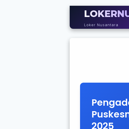
LOKERN
Loker Nusantara
Pengad
Puskes
2025