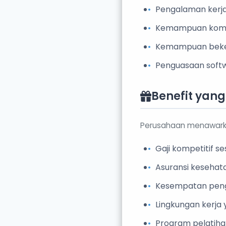
Pengalaman kerja
Kemampuan komun
Kemampuan beker
Penguasaan soft
Benefit yan
Perusahaan menawarka
Gaji kompetitif 
Asuransi kesehat
Kesempatan pen
Lingkungan kerja 
Program pelatihan