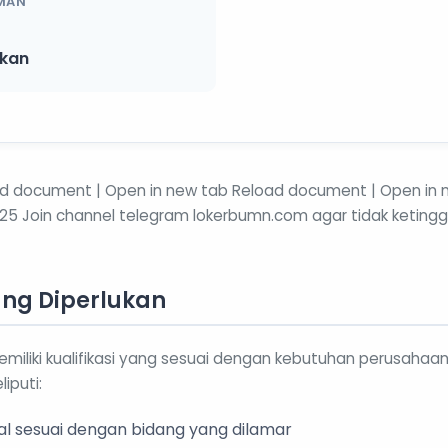
MAN
ikan
ad document | Open in new tab Reload document | Open in
025 Join channel telegram lokerbumn.com agar tidak ketingga
yang Diperlukan
miliki kualifikasi yang sesuai dengan kebutuhan perusahaa
iputi:
al sesuai dengan bidang yang dilamar