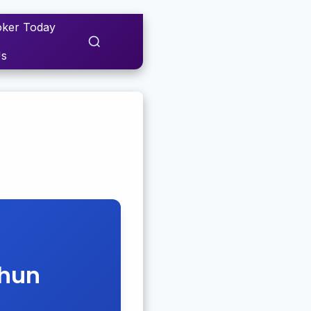
ker Today
Us
ahun