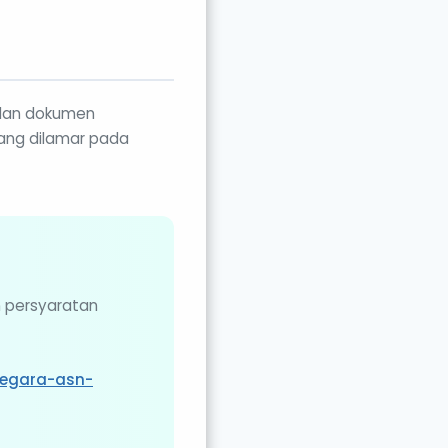
V dan dokumen
yang dilamar pada
n persyaratan
negara-asn-