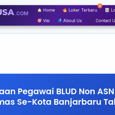
5
USA
Home
Loker Terbaru
Lo
.COM
Visi
About Us
Contact 
aan Pegawai BLUD Non ASN
mas Se-Kota Banjarbaru T