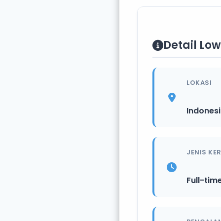
Detail Lo
LOKASI
Indones
JENIS KE
Full-tim