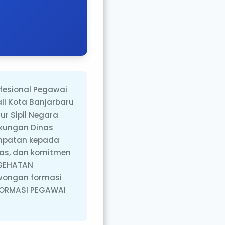
esional Pegawai
i Kota Banjarbaru
r Sipil Negara
kungan Dinas
empatan kepada
tas, dan komitmen
ESEHATAN
wongan formasi
 FORMASI PEGAWAI