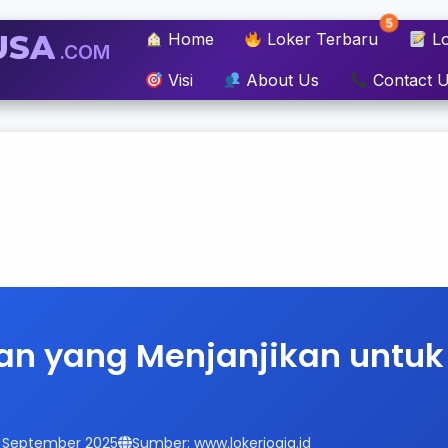
5
USA
Home
Loker Terbaru
Lo
.COM
Visi
About Us
Contact 
an yang Menjanjikan untuk
15 September 2025
Sumber: www.lokerjogja.id