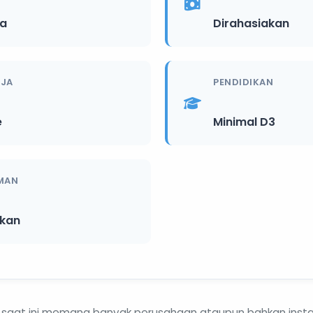
ia
Dirahasiakan
RJA
PENDIDIKAN
e
Minimal D3
MAN
ikan
i saat ini memang banyak perusahaan ataupun bahkan insta