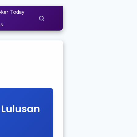
ker Today
Us
 Lulusan