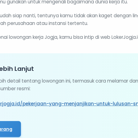
mu gunakan untuk mengenali bagaimana dunia kerja itu.
udah siap nanti, tentunya kamu tidak akan kaget dengan lin
h perusahaan atau instansi tertentu.
ai lowongan kerja Jogja, kamu bisa intip di web LokerJogja.i
ebih Lanjut
ebih detail tentang lowongan ini, termasuk cara melamar da
 sumber resmi:
erjogja.id/pekerjaan-yang-menjanjikan-untuk-lulusan-
arang