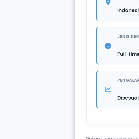
Indones
JENIS KE
Full-tim
PENGALA
Disesua
Bukan tanpa alasan, d