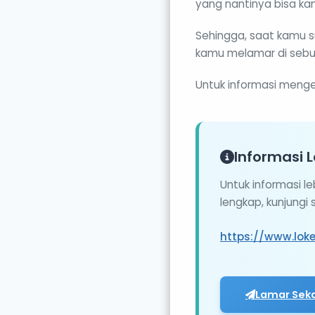
yang nantinya bisa ka
Sehingga, saat kamu s
kamu melamar di sebua
Untuk informasi mengen
Informasi L
Untuk informasi l
lengkap, kunjungi
https://www.lok
Lamar Sek