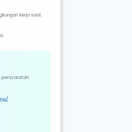
gkungan kerja saat
d..
n persyaratan
sma/