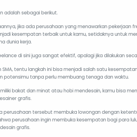
in adalah sebagai berikut.
annya, jika ada perusahaan yang menawarkan pekerjaan fr
enjadi kesempatan terbaik untuk kamu, setidaknya untuk m
 dunia kerja.
reelance di sini juga sangat efektif, apalagi jika dilakukan seca
n SMA, tentu langkah ini bisa menjadi salah satu kesempata
 potensimu tanpa perlu membuang tenaga dan waktu.
memiliki bakat dan minat atau hobi mendesain, kamu bisa me
sainer grafis.
jika perusahaan tersebut membuka lowongan dengan ketent
s bahwa perusahaan ingin membuka kesempatan bagi para lu
esain grafis.