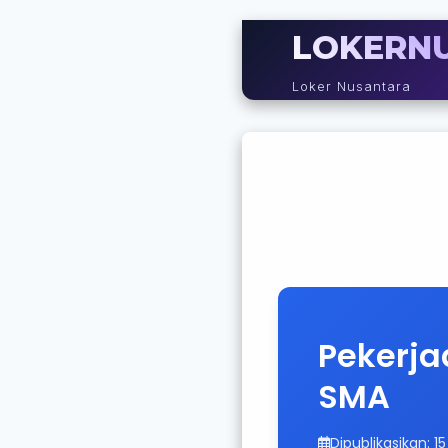
LOKERN
Loker Nusantara
Pekerja
SMA
Dipublikasikan: 