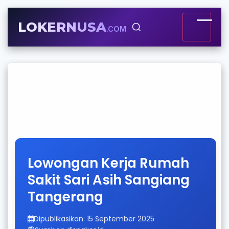
LOKERNUSA
.COM
Lowongan Kerja Rumah
Sakit Sari Asih Sangiang
Tangerang
Dipublikasikan: 15 September 2025