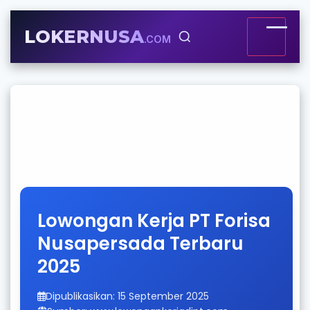
LOKERNUSA
.COM
Lowongan Kerja PT Forisa
Nusapersada Terbaru
2025
Dipublikasikan: 15 September 2025