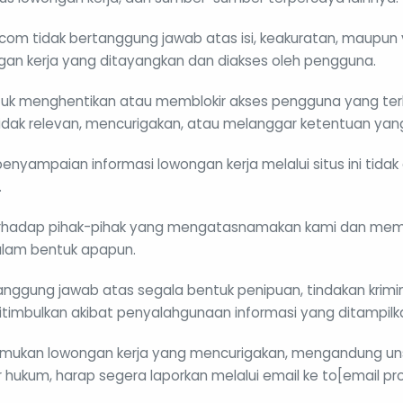
.com tidak bertanggung jawab atas isi, keakuratan, maupun v
gan kerja yang ditayangkan dan diakses oleh pengguna.
tuk menghentikan atau memblokir akses pengguna yang ter
idak relevan, mencurigakan, atau melanggar ketentuan yang
penyampaian informasi lowongan kerja melalui situs ini tidak
.
rhadap pihak-pihak yang mengatasnamakan kami dan mem
lam bentuk apapun.
anggung jawab atas segala bentuk penipuan, tindakan krimin
itimbulkan akibat penyalahgunaan informasi yang ditampilkan 
mukan lowongan kerja yang mencurigakan, mengandung uns
hukum, harap segera laporkan melalui email ke to[email pr