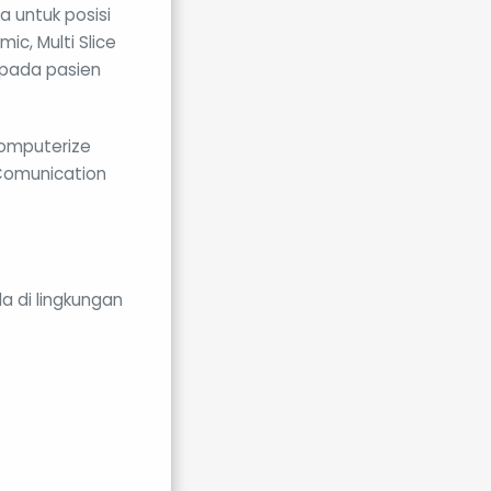
a untuk posisi
ic, Multi Slice
pada pasien
omputerize
 Comunication
a di lingkungan