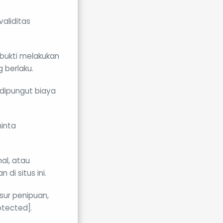
aliditas
bukti melakukan
 berlaku.
 dipungut biaya
inta
al, atau
di situs ini.
ur penipuan,
otected].