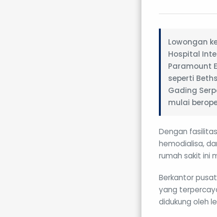
Lowongan ke
Hospital In
Paramount E
seperti Bet
Gading Serp
mulai berop
Dengan fasilitas
hemodialisa, dan
rumah sakit ini
Berkantor pusat
yang terpercaya
didukung oleh le