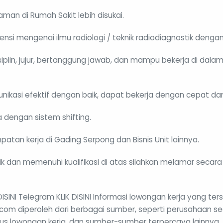
aman di Rumah Sakit lebih disukai.
nsi mengenai ilmu radiologi / teknik radiodiagnostik dengan
disiplin, jujur, bertanggung jawab, dan mampu bekerja di dal
kasi efektif dengan baik, dapat bekerja dengan cepat dan t
a dengan sistem shifting.
atan kerja di Gading Serpong dan Bisnis Unit lainnya.
ik dan memenuhi kualifikasi di atas silahkan melamar secara 
SINI Telegram KLIK DISINI Informasi lowongan kerja yang ters
.com diperoleh dari berbagai sumber, seperti perusahaan se
itus lowongan kerja, dan sumber-sumber terpercaya lainnya.