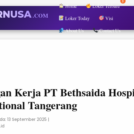
5
Home
Loker Terbaru
RNUSA
.COM
Loker Today
Visi
About Us
Contact Us
n Kerja PT Bethsaida Hospi
tional Tangerang
ada: 13 September 2025
|
.id