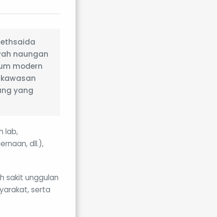
Bethsaida
awah naungan
umum modern
i kawasan
rang yang
h lab,
rnaan, dll.),
h sakit unggulan
yarakat, serta