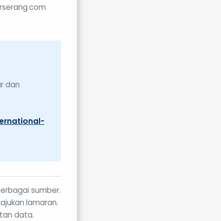
kerserang.com
ar dan
ernational-
berbagai sumber.
gajukan lamaran.
tan data.