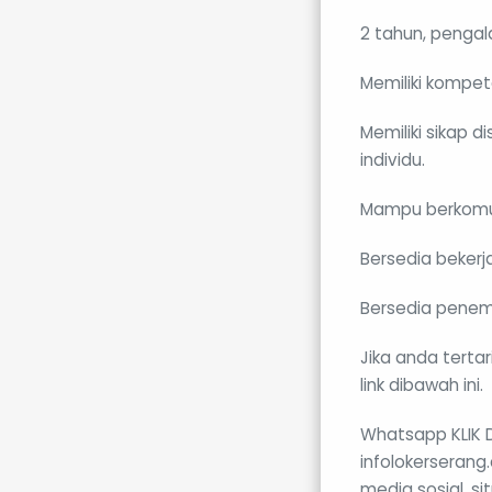
2 tahun, pengal
Memiliki kompete
Memiliki sikap 
individu.
Mampu berkomuni
Bersedia bekerj
Bersedia penemp
Jika anda tertar
link dibawah ini.
Whatsapp KLIK DI
infolokerserang
media sosial, s