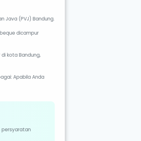
an Java (PVJ) Bandung.
arbeque dicampur
 di kota Bandung,
bagai: Apabila Anda
n persyaratan