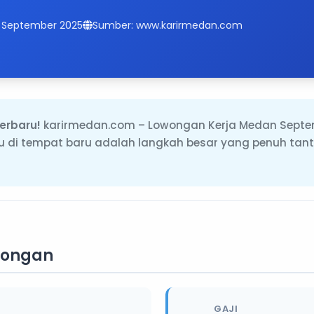
15 September 2025
Sumber: www.karirmedan.com
erbaru!
karirmedan.com – Lowongan Kerja Medan Septe
ru di tempat baru adalah langkah besar yang penuh tan
wongan
GAJI