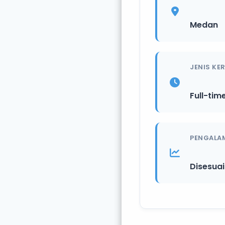
Medan
JENIS KE
Full-tim
PENGALA
Disesua