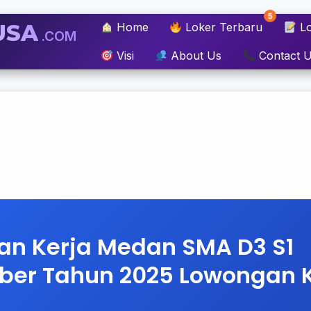
5
USA
Home
Loker Terbaru
Lo
.COM
Visi
About Us
Contact 
n Kerja Medan SMA D3 S1
er Tahun 2025 Lowongan K