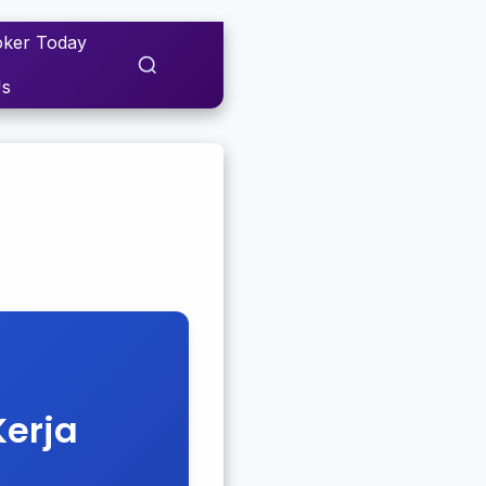
ker Today
Us
erja