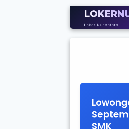
LOKERN
Loker Nusantara
Lowonga
Septemb
SMK