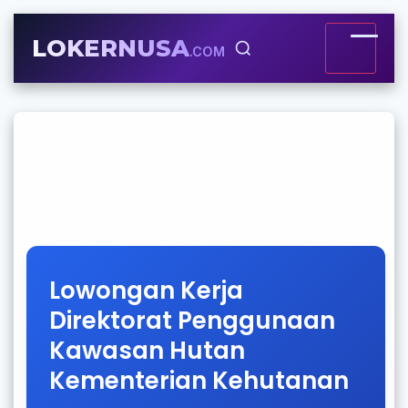
LOKERNUSA
.COM
Lowongan Kerja
Direktorat Penggunaan
Kawasan Hutan
Kementerian Kehutanan