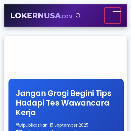
LOKERNUSA
.COM
Jangan Grogi Begini Tips
Hadapi Tes Wawancara
Kerja
Dipublikasikan: 15 September 2025