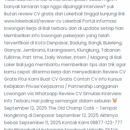
banyak lamaran tapi ngga dipanggil interview? yuk
ikutan review CV gratis dari Lokerbali tinggal kunjungi link
www.lokerbali.id/review-cv Lokerbali Portal informasi
lowongan kerja di Bali terbaru dan di update setiap hari.
Memberikan info lowongan pekerjaan yang telah
terverifikasi di Kota Denpasar, Badung, Bangli, Buleleng,
Gianyar, Jembrana, Karangasem, Klungkung, Tabanan
Fulltime, Part time, Daily Worker, Intern / Magang di Bali
Loker Bali juga membantu memberikan tips dan trik agar
kamu cepat diterima kerja dan menyediakan Review CV
Gratis Fitur Kami Buat CV Gratis Contoh CV Info Kursus
Kebijakan Privasi Kerjasama / Partnership Langganan
Lowongan via Whatsapp Review CV Simulasi Interview
Info Terbaru Hari paling semangat dalam sebulan
September 12, 2025 The Old Champ Café – Tempat
Nongkrong di Denpasar September 12, 2025 Akhirnya
bebas September 11, 2025 Kontak Kami 08877-123-777
halo@lokerbali.id Instagram Facebook LinkedIn TikTok