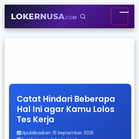
LOKERNUSA
.COM
Catat Hindari Beberapa
Hal Ini agar Kamu Lolos
Tes Kerja
Dipublikasikan: 15 September 2025